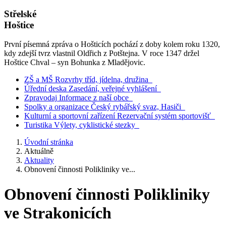
Střelské
Hoštice
První písemná zpráva o Hošticích pochází z doby kolem roku 1320,
kdy zdejší tvrz vlastnil Oldřich z Potštejna. V roce 1347 držel
Hoštice Chval – syn Bohunka z Mladějovic.
ZŠ a MŠ
Rozvrhy tříd, jídelna, družina
Úřední deska
Zasedání, veřejné vyhlášení
Zpravodaj
Informace z naší obce
Spolky a organizace
Český rybářský svaz, Hasiči
Kulturní a sportovní zařízení
Rezervační systém sportovišť
Turistika
Výlety, cyklistické stezky
Úvodní stránka
Aktuálně
Aktuality
Obnovení činnosti Polikliniky ve...
Obnovení činnosti Polikliniky
ve Strakonicích