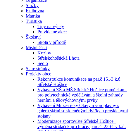
Organizace
Služby
Knihovna
Matrika
Turistika
Tipy na výlety
Pravidelné akce
Školství
Škola v přírodě
Místní části
Kozlov
Střelskohoštická Lhota
Sedlo
Staré stránky
Projekty obce
Rekonstrukce komunikace na par.č 151⁄3 k.ú.
Střelské Hoštice
Vybavení ZŠ a MŠ Střelské Hoštice pomůckami
pro polytechnické vzdělávání a školní zahrady
herními a tělovýchovnými prvky
Vybavení Muzea řeky Otavy a voroplavby s
galerií skříní se skleněnými dvířky a prosklenými
stojany
Modernizace sportoviště Střelské Hoštice -
výměna střídaček pro hráče, parc.č. 229⁄1 v k.ú.