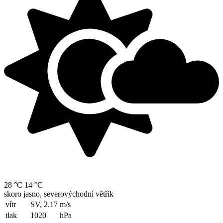
28 °C
14 °C
skoro jasno, severovýchodní větřík
vítr
SV, 2.17
m/s
tlak
1020
hPa