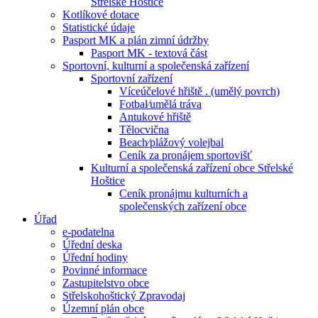
Střelské Hoštice
Kotlíkové dotace
Statistické údaje
Pasport MK a plán zimní údržby
Pasport MK - textová část
Sportovní, kulturní a společenská zařízení
Sportovní zařízení
Víceúčelové hřiště . (umělý povrch)
Fotbal⁄umělá tráva
Antukové hřiště
Tělocvična
Beach⁄plážový volejbal
Ceník za pronájem sportovišť
Kulturní a společenská zařízení obce Střelské
Hoštice
Ceník pronájmu kulturních a
společenských zařízení obce
Úřad
e-podatelna
Úřední deska
Úřední hodiny
Povinné informace
Zastupitelstvo obce
Střelskohoštický Zpravodaj
Územní plán obce