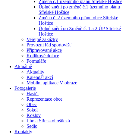
Změna č.1 územního plánu Střelské Hoštice
Úplné znění po změně č.1 územního plánu
Střelské Hoštice
Změna č. 2 územního plánu obce Střelské
Hoštice
Úplné znění po Změně č. 1 a 2 ÚP Střelské
Hoštice
Veřejné zakázky
Provozní řád sportovišť
Připravované akce
Kotlíkové dotace
Formuláře
Aktuálně
Aktuality
Kalendář akcí
Mobilní aplikace V obraze
Fotogalerie
Hasiči
Reprezentace obce
Obec
Sokol
Kozlov
Lhota Střelskohoštická
Sedlo
Kontakty