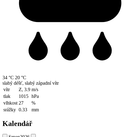
34 °C
20 °C
slabý déšť, slabý západní vítr
vítr
Z, 3.9
m/s
tlak
1015
hPa
vlhkost
27
%
srážky
0.33
mm
Kalendář
Srpen
2026