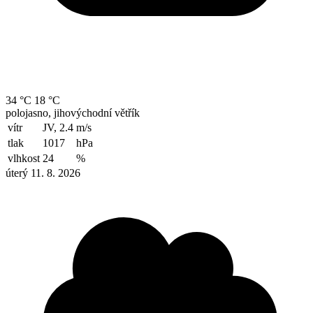
34 °C
18 °C
polojasno, jihovýchodní větřík
vítr
JV, 2.4
m/s
tlak
1017
hPa
vlhkost
24
%
úterý 11. 8. 2026