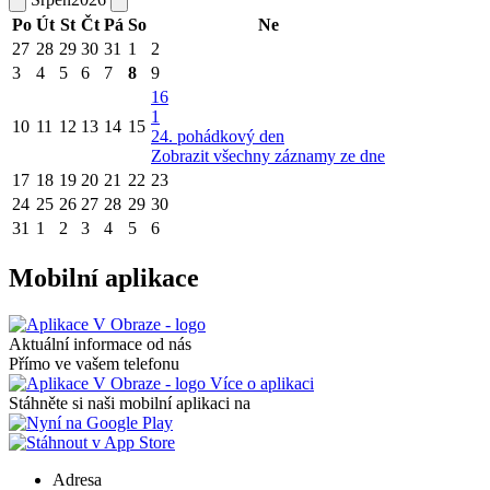
Po
Út
St
Čt
Pá
So
Ne
27
28
29
30
31
1
2
3
4
5
6
7
8
9
16
1
10
11
12
13
14
15
24. pohádkový den
Zobrazit všechny záznamy ze dne
17
18
19
20
21
22
23
24
25
26
27
28
29
30
31
1
2
3
4
5
6
Mobilní aplikace
Aktuální informace od nás
Přímo ve vašem telefonu
Více o aplikaci
Stáhněte si naši mobilní aplikaci na
Adresa