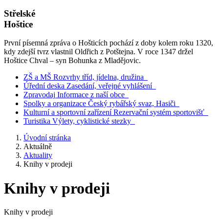
Střelské
Hoštice
První písemná zpráva o Hošticích pochází z doby kolem roku 1320,
kdy zdejší tvrz vlastnil Oldřich z Potštejna. V roce 1347 držel
Hoštice Chval – syn Bohunka z Mladějovic.
ZŠ a MŠ
Rozvrhy tříd, jídelna, družina
Úřední deska
Zasedání, veřejné vyhlášení
Zpravodaj
Informace z naší obce
Spolky a organizace
Český rybářský svaz, Hasiči
Kulturní a sportovní zařízení
Rezervační systém sportovišť
Turistika
Výlety, cyklistické stezky
Úvodní stránka
Aktuálně
Aktuality
Knihy v prodeji
Knihy v prodeji
Knihy v prodeji