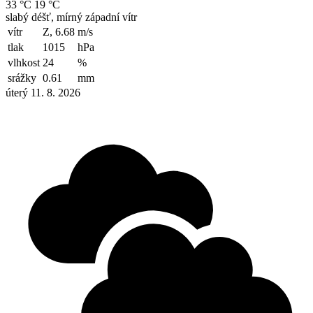
33 °C
19 °C
slabý déšť, mírný západní vítr
vítr
Z, 6.68
m/s
tlak
1015
hPa
vlhkost
24
%
srážky
0.61
mm
úterý 11. 8. 2026