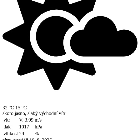
32 °C
15 °C
skoro jasno, slabý východní vítr
vítr
V, 3.99
m/s
tlak
1017
hPa
vlhkost
29
%