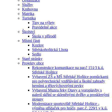
Organizace
Služby
Knihovna
Matrika
Turistika
Tipy na výlety
Pravidelné akce
Školství
Škola v přírodě
Místní části
Kozlov
Střelskohoštická Lhota
Sedlo
Staré stránky
Projekty obce
Rekonstrukce komunikace na par.č 151⁄3 k.ú.
Střelské Hoštice
Vybavení ZŠ a MŠ Střelské Hoštice pomůckami
pro polytechnické vzdělávání a školní zahrady
herními a tělovýchovnými prvky
Vybavení Muzea řeky Otavy a voroplavby s
galerií skříní se skleněnými dvířky a prosklenými
stojany
Modernizace sportoviště Střelské Hoštice -
výměna střídaček pro hráče, parc.č. 229⁄1 v k.ú.