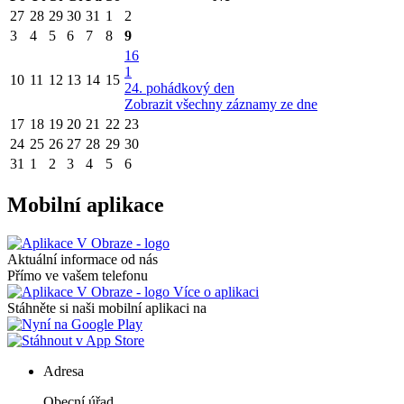
27
28
29
30
31
1
2
3
4
5
6
7
8
9
16
1
10
11
12
13
14
15
24. pohádkový den
Zobrazit všechny záznamy ze dne
17
18
19
20
21
22
23
24
25
26
27
28
29
30
31
1
2
3
4
5
6
Mobilní aplikace
Aktuální informace od nás
Přímo ve vašem telefonu
Více o aplikaci
Stáhněte si naši mobilní aplikaci na
Adresa
Obecní úřad