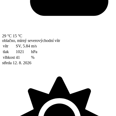
29 °C
15 °C
oblačno, mírný severovýchodní vítr
vítr
SV, 5.84
m/s
tlak
1021
hPa
vlhkost
41
%
středa 12. 8. 2026