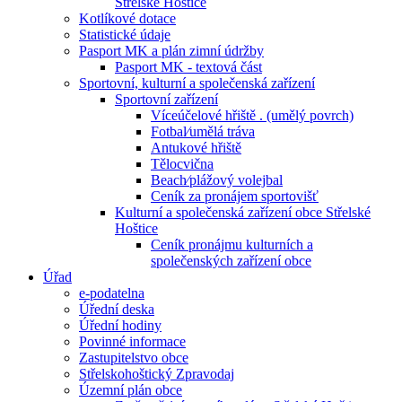
Střelské Hoštice
Kotlíkové dotace
Statistické údaje
Pasport MK a plán zimní údržby
Pasport MK - textová část
Sportovní, kulturní a společenská zařízení
Sportovní zařízení
Víceúčelové hřiště . (umělý povrch)
Fotbal⁄umělá tráva
Antukové hřiště
Tělocvična
Beach⁄plážový volejbal
Ceník za pronájem sportovišť
Kulturní a společenská zařízení obce Střelské
Hoštice
Ceník pronájmu kulturních a
společenských zařízení obce
Úřad
e-podatelna
Úřední deska
Úřední hodiny
Povinné informace
Zastupitelstvo obce
Střelskohoštický Zpravodaj
Územní plán obce