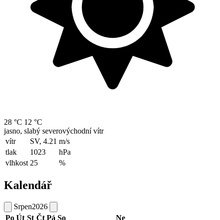
28 °C
12 °C
jasno, slabý severovýchodní vítr
vítr
SV, 4.21
m/s
tlak
1023
hPa
vlhkost
25
%
Kalendář
Srpen
2026
Po
Út
St
Čt
Pá
So
Ne