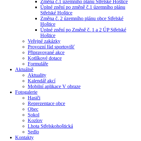
Změna č.1 územního plánu Střelské Hoštice
Úplné znění po změně č.1 územního plánu
Střelské Hoštice
Změna č. 2 územního plánu obce Střelské
Hoštice
Úplné znění po Změně č. 1 a 2 ÚP Střelské
Hoštice
Veřejné zakázky
Provozní řád sportovišť
Připravované akce
Kotlíkové dotace
Formuláře
Aktuálně
Aktuality
Kalendář akcí
Mobilní aplikace V obraze
Fotogalerie
Hasiči
Reprezentace obce
Obec
Sokol
Kozlov
Lhota Střelskohoštická
Sedlo
Kontakty