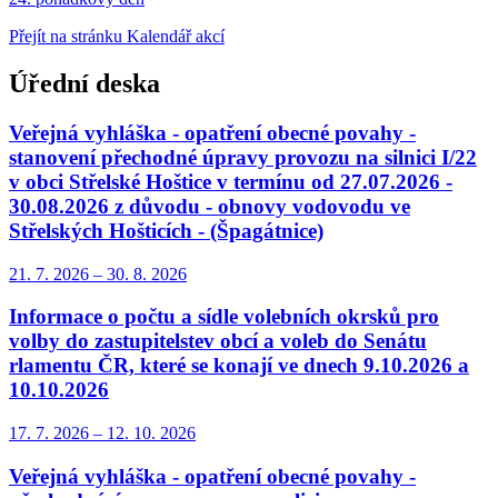
Přejít na stránku Kalendář akcí
Úřední deska
Veřejná vyhláška - opatření obecné povahy -
stanovení přechodné úpravy provozu na silnici I/22
v obci Střelské Hoštice v termínu od 27.07.2026 -
30.08.2026 z důvodu - obnovy vodovodu ve
Střelských Hošticích - (Špagátnice)
21. 7.
2026
–
30. 8.
2026
Informace o počtu a sídle volebních okrsků pro
volby do zastupitelstev obcí a voleb do Senátu
rlamentu ČR, které se konají ve dnech 9.10.2026 a
10.10.2026
17. 7.
2026
–
12. 10.
2026
Veřejná vyhláška - opatření obecné povahy -