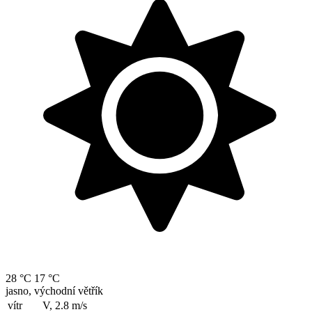
28 °C
17 °C
jasno, východní větřík
vítr
V, 2.8
m/s