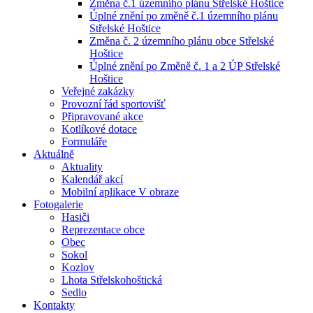
Změna č.1 územního plánu Střelské Hoštice
Úplné znění po změně č.1 územního plánu
Střelské Hoštice
Změna č. 2 územního plánu obce Střelské
Hoštice
Úplné znění po Změně č. 1 a 2 ÚP Střelské
Hoštice
Veřejné zakázky
Provozní řád sportovišť
Připravované akce
Kotlíkové dotace
Formuláře
Aktuálně
Aktuality
Kalendář akcí
Mobilní aplikace V obraze
Fotogalerie
Hasiči
Reprezentace obce
Obec
Sokol
Kozlov
Lhota Střelskohoštická
Sedlo
Kontakty