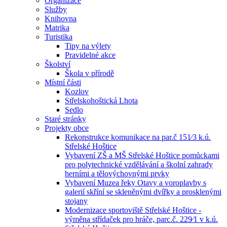
Organizace
Služby
Knihovna
Matrika
Turistika
Tipy na výlety
Pravidelné akce
Školství
Škola v přírodě
Místní části
Kozlov
Střelskohoštická Lhota
Sedlo
Staré stránky
Projekty obce
Rekonstrukce komunikace na par.č 151⁄3 k.ú.
Střelské Hoštice
Vybavení ZŠ a MŠ Střelské Hoštice pomůckami
pro polytechnické vzdělávání a školní zahrady
herními a tělovýchovnými prvky
Vybavení Muzea řeky Otavy a voroplavby s
galerií skříní se skleněnými dvířky a prosklenými
stojany
Modernizace sportoviště Střelské Hoštice -
výměna střídaček pro hráče, parc.č. 229⁄1 v k.ú.