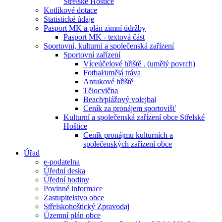
Střelské Hoštice
Kotlíkové dotace
Statistické údaje
Pasport MK a plán zimní údržby
Pasport MK - textová část
Sportovní, kulturní a společenská zařízení
Sportovní zařízení
Víceúčelové hřiště . (umělý povrch)
Fotbal⁄umělá tráva
Antukové hřiště
Tělocvična
Beach⁄plážový volejbal
Ceník za pronájem sportovišť
Kulturní a společenská zařízení obce Střelské
Hoštice
Ceník pronájmu kulturních a
společenských zařízení obce
Úřad
e-podatelna
Úřední deska
Úřední hodiny
Povinné informace
Zastupitelstvo obce
Střelskohoštický Zpravodaj
Územní plán obce