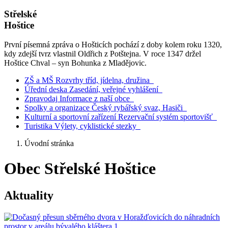
Střelské
Hoštice
První písemná zpráva o Hošticích pochází z doby kolem roku 1320,
kdy zdejší tvrz vlastnil Oldřich z Potštejna. V roce 1347 držel
Hoštice Chval – syn Bohunka z Mladějovic.
ZŠ a MŠ
Rozvrhy tříd, jídelna, družina
Úřední deska
Zasedání, veřejné vyhlášení
Zpravodaj
Informace z naší obce
Spolky a organizace
Český rybářský svaz, Hasiči
Kulturní a sportovní zařízení
Rezervační systém sportovišť
Turistika
Výlety, cyklistické stezky
Úvodní stránka
Obec Střelské Hoštice
Aktuality