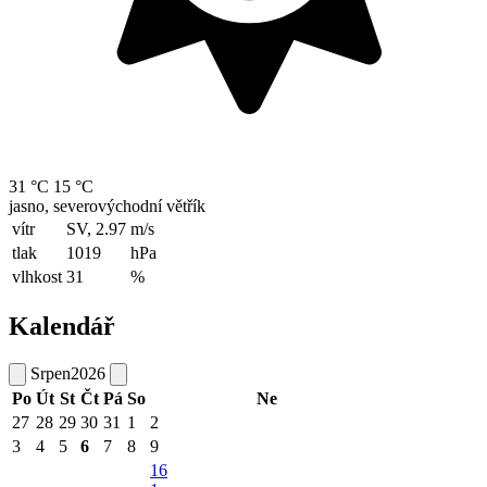
31 °C
15 °C
jasno, severovýchodní větřík
vítr
SV, 2.97
m/s
tlak
1019
hPa
vlhkost
31
%
Kalendář
Srpen
2026
Po
Út
St
Čt
Pá
So
Ne
27
28
29
30
31
1
2
3
4
5
6
7
8
9
16