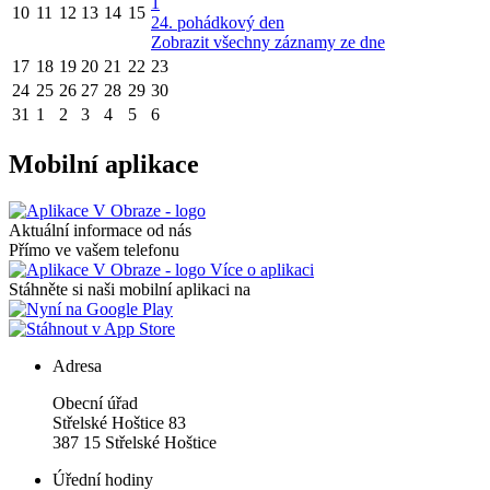
1
10
11
12
13
14
15
24. pohádkový den
Zobrazit všechny záznamy ze dne
17
18
19
20
21
22
23
24
25
26
27
28
29
30
31
1
2
3
4
5
6
Mobilní aplikace
Aktuální informace od nás
Přímo ve vašem telefonu
Více o aplikaci
Stáhněte si naši mobilní aplikaci na
Adresa
Obecní úřad
Střelské Hoštice 83
387 15 Střelské Hoštice
Úřední hodiny