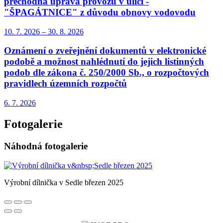
přechodná úprava provozu v ulici -
"ŠPAGÁTNICE" z důvodu obnovy vodovodu
10. 7.
2026
–
30. 8.
2026
Oznámení o zveřejnění dokumentů v elektronické
podobě a možnost nahlédnutí do jejich listinných
podob dle zákona č. 250/2000 Sb., o rozpočtových
pravidlech územních rozpočtů
6. 7.
2026
Fotogalerie
Náhodná fotogalerie
Výrobní dílnička v Sedle březen 2025