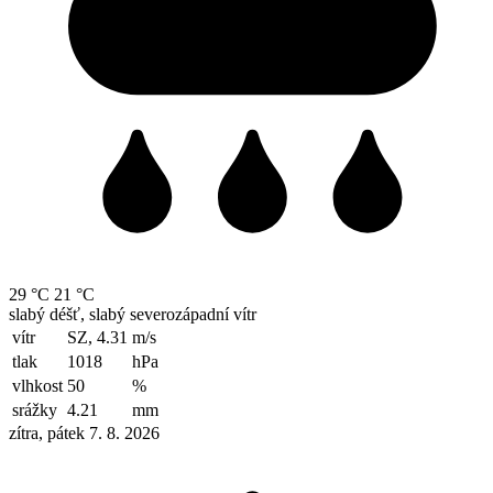
29 °C
21 °C
slabý déšť, slabý severozápadní vítr
vítr
SZ, 4.31
m/s
tlak
1018
hPa
vlhkost
50
%
srážky
4.21
mm
zítra, pátek 7. 8. 2026