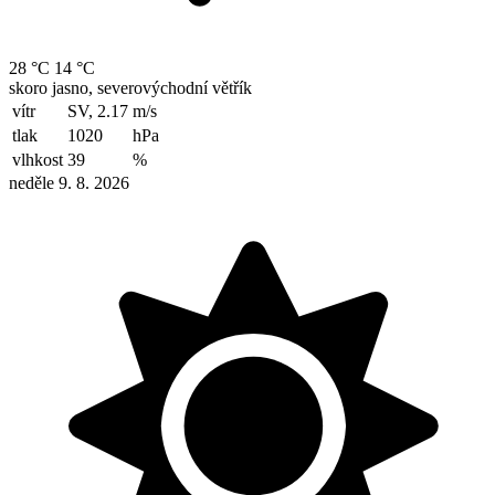
28 °C
14 °C
skoro jasno, severovýchodní větřík
vítr
SV, 2.17
m/s
tlak
1020
hPa
vlhkost
39
%
neděle 9. 8. 2026