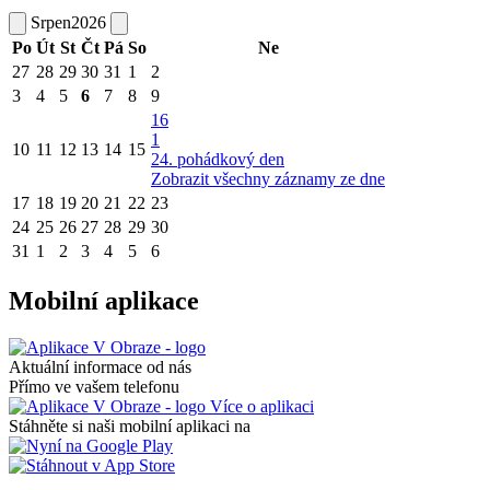
Srpen
2026
Po
Út
St
Čt
Pá
So
Ne
27
28
29
30
31
1
2
3
4
5
6
7
8
9
16
1
10
11
12
13
14
15
24. pohádkový den
Zobrazit všechny záznamy ze dne
17
18
19
20
21
22
23
24
25
26
27
28
29
30
31
1
2
3
4
5
6
Mobilní aplikace
Aktuální informace od nás
Přímo ve vašem telefonu
Více o aplikaci
Stáhněte si naši mobilní aplikaci na