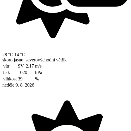
28 °C
14 °C
skoro jasno, severovýchodní větřík
vítr
SV, 2.17
m/s
tlak
1020
hPa
vlhkost
39
%
neděle 9. 8. 2026