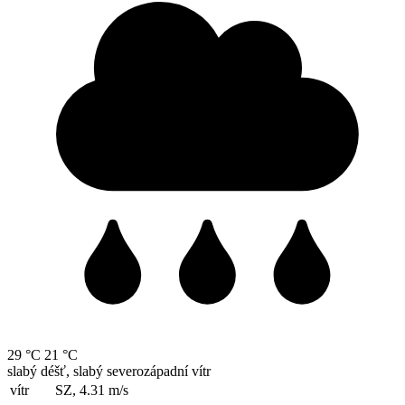
29 °C
21 °C
slabý déšť, slabý severozápadní vítr
vítr
SZ, 4.31
m/s