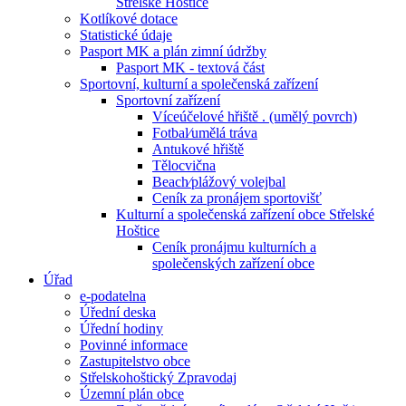
Střelské Hoštice
Kotlíkové dotace
Statistické údaje
Pasport MK a plán zimní údržby
Pasport MK - textová část
Sportovní, kulturní a společenská zařízení
Sportovní zařízení
Víceúčelové hřiště . (umělý povrch)
Fotbal⁄umělá tráva
Antukové hřiště
Tělocvična
Beach⁄plážový volejbal
Ceník za pronájem sportovišť
Kulturní a společenská zařízení obce Střelské
Hoštice
Ceník pronájmu kulturních a
společenských zařízení obce
Úřad
e-podatelna
Úřední deska
Úřední hodiny
Povinné informace
Zastupitelstvo obce
Střelskohoštický Zpravodaj
Územní plán obce