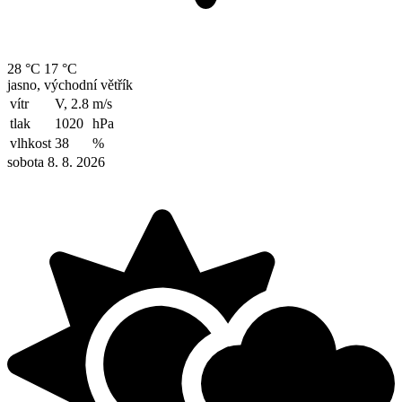
28 °C
17 °C
jasno, východní větřík
vítr
V, 2.8
m/s
tlak
1020
hPa
vlhkost
38
%
sobota 8. 8. 2026