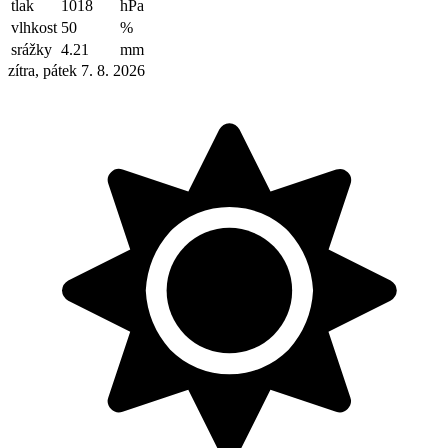
tlak
1018
hPa
vlhkost
50
%
srážky
4.21
mm
zítra, pátek 7. 8. 2026