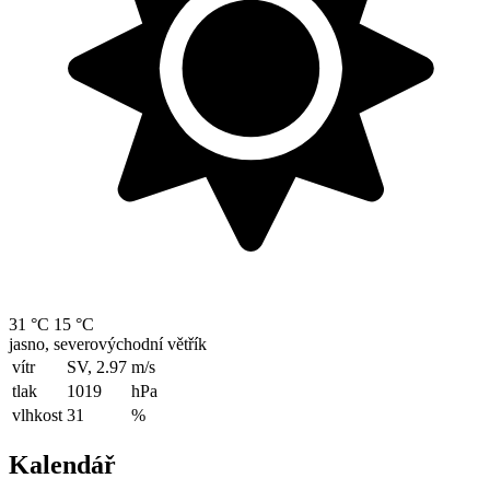
31 °C
15 °C
jasno, severovýchodní větřík
vítr
SV, 2.97
m/s
tlak
1019
hPa
vlhkost
31
%
Kalendář