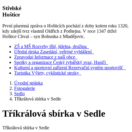
Střelské
Hoštice
První písemná zpráva o Hošticích pochází z doby kolem roku 1320,
kdy zdejší tvrz vlastnil Oldřich z Potštejna. V roce 1347 držel
Hoštice Chval – syn Bohunka z Mladějovic.
ZŠ a MŠ
Rozvrhy tříd, jídelna, družina
Úřední deska
Zasedání, veřejné vyhlášení
Zpravodaj
Informace z naší obce
Spolky a organizace
Český rybářský svaz, Hasiči
Kulturní a sportovní zařízení
Rezervační systém sportovišť
Turistika
Výlety, cyklistické stezky
Úvodní stránka
Fotogalerie
Sedlo
Tříkrálová sbírka v Sedle
Tříkrálová sbírka v Sedle
Tříkrálová sbírka v Sedle