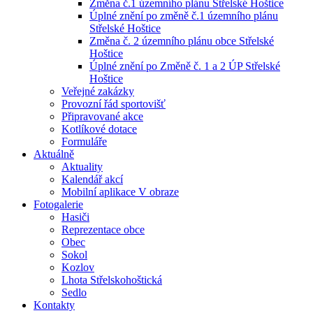
Změna č.1 územního plánu Střelské Hoštice
Úplné znění po změně č.1 územního plánu
Střelské Hoštice
Změna č. 2 územního plánu obce Střelské
Hoštice
Úplné znění po Změně č. 1 a 2 ÚP Střelské
Hoštice
Veřejné zakázky
Provozní řád sportovišť
Připravované akce
Kotlíkové dotace
Formuláře
Aktuálně
Aktuality
Kalendář akcí
Mobilní aplikace V obraze
Fotogalerie
Hasiči
Reprezentace obce
Obec
Sokol
Kozlov
Lhota Střelskohoštická
Sedlo
Kontakty