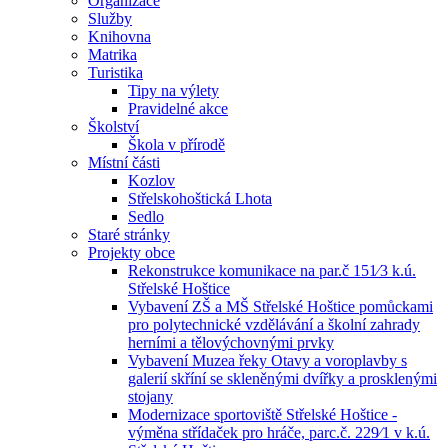
Organizace
Služby
Knihovna
Matrika
Turistika
Tipy na výlety
Pravidelné akce
Školství
Škola v přírodě
Místní části
Kozlov
Střelskohoštická Lhota
Sedlo
Staré stránky
Projekty obce
Rekonstrukce komunikace na par.č 151⁄3 k.ú.
Střelské Hoštice
Vybavení ZŠ a MŠ Střelské Hoštice pomůckami
pro polytechnické vzdělávání a školní zahrady
herními a tělovýchovnými prvky
Vybavení Muzea řeky Otavy a voroplavby s
galerií skříní se skleněnými dvířky a prosklenými
stojany
Modernizace sportoviště Střelské Hoštice -
výměna střídaček pro hráče, parc.č. 229⁄1 v k.ú.