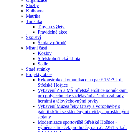
Organizace
Služby
Knihovna
Matrika
Turistika
Tipy na výlety
Pravidelné akce
Školství
Škola v přírodě
Místní části
Kozlov
Střelskohoštická Lhota
Sedlo
Staré stránky
Projekty obce
Rekonstrukce komunikace na par.č 151⁄3 k.ú.
Střelské Hoštice
Vybavení ZŠ a MŠ Střelské Hoštice pomůckami
pro polytechnické vzdělávání a školní zahrady
herními a tělovýchovnými prvky
Vybavení Muzea řeky Otavy a voroplavby s
galerií skříní se skleněnými dvířky a prosklenými
stojany
Modernizace sportoviště Střelské Hoštice -
výměna střídaček pro hráče, parc.č. 229⁄1 v k.ú.