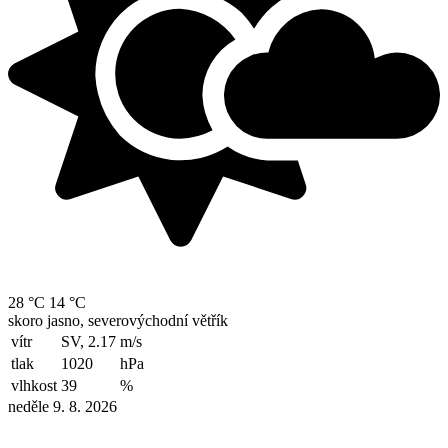
28 °C
14 °C
skoro jasno, severovýchodní větřík
vítr
SV, 2.17
m/s
tlak
1020
hPa
vlhkost
39
%
neděle 9. 8. 2026