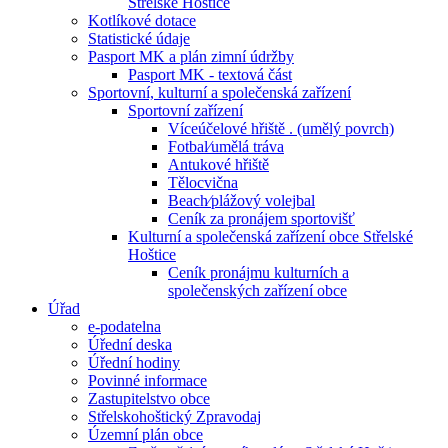
Střelské Hoštice
Kotlíkové dotace
Statistické údaje
Pasport MK a plán zimní údržby
Pasport MK - textová část
Sportovní, kulturní a společenská zařízení
Sportovní zařízení
Víceúčelové hřiště . (umělý povrch)
Fotbal⁄umělá tráva
Antukové hřiště
Tělocvična
Beach⁄plážový volejbal
Ceník za pronájem sportovišť
Kulturní a společenská zařízení obce Střelské
Hoštice
Ceník pronájmu kulturních a
společenských zařízení obce
Úřad
e-podatelna
Úřední deska
Úřední hodiny
Povinné informace
Zastupitelstvo obce
Střelskohoštický Zpravodaj
Územní plán obce