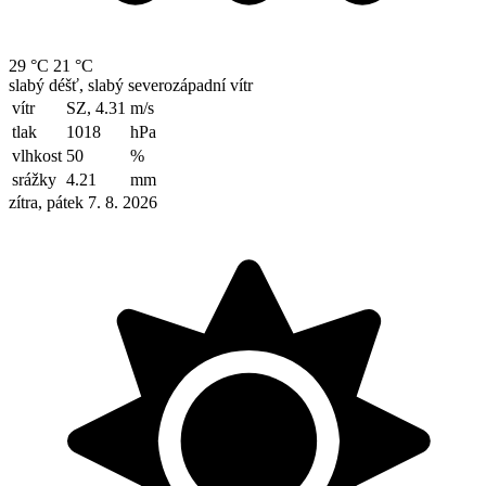
29 °C
21 °C
slabý déšť, slabý severozápadní vítr
vítr
SZ, 4.31
m/s
tlak
1018
hPa
vlhkost
50
%
srážky
4.21
mm
zítra, pátek 7. 8. 2026