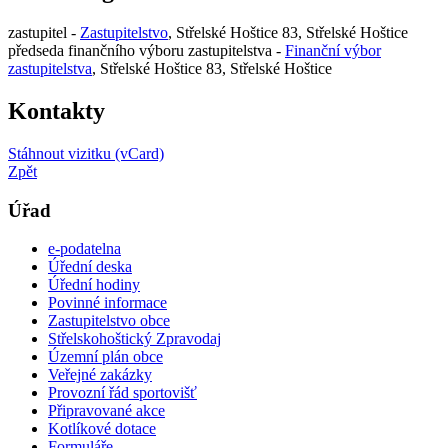
zastupitel -
Zastupitelstvo
, Střelské Hoštice 83, Střelské Hoštice
předseda finančního výboru zastupitelstva -
Finanční výbor
zastupitelstva
, Střelské Hoštice 83, Střelské Hoštice
Kontakty
Stáhnout vizitku (vCard)
Zpět
Úřad
e-podatelna
Úřední deska
Úřední hodiny
Povinné informace
Zastupitelstvo obce
Střelskohoštický Zpravodaj
Územní plán obce
Veřejné zakázky
Provozní řád sportovišť
Připravované akce
Kotlíkové dotace
Formuláře