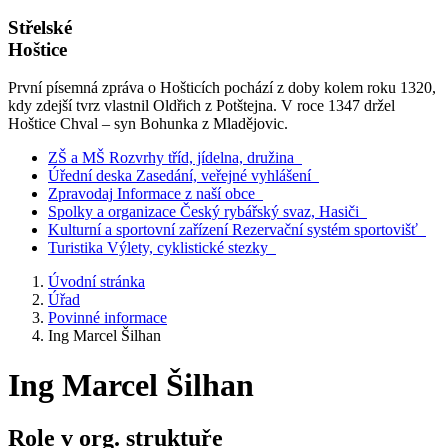
Střelské
Hoštice
První písemná zpráva o Hošticích pochází z doby kolem roku 1320,
kdy zdejší tvrz vlastnil Oldřich z Potštejna. V roce 1347 držel
Hoštice Chval – syn Bohunka z Mladějovic.
ZŠ a MŠ
Rozvrhy tříd, jídelna, družina
Úřední deska
Zasedání, veřejné vyhlášení
Zpravodaj
Informace z naší obce
Spolky a organizace
Český rybářský svaz, Hasiči
Kulturní a sportovní zařízení
Rezervační systém sportovišť
Turistika
Výlety, cyklistické stezky
Úvodní stránka
Úřad
Povinné informace
Ing Marcel Šilhan
Ing Marcel Šilhan
Role v org. struktuře