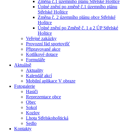
Změna č.1 územního plánu Střelské Hoštice
Úplné znění po změně č.1 územního plánu
Střelské Hoštice
Změna č. 2 územního plánu obce Střelské
Hoštice
Úplné znění po Změně č. 1 a 2 ÚP Střelské
Hoštice
Veřejné zakázky
Provozní řád sportovišť
Připravované akce
Kotlíkové dotace
Formuláře
Aktuálně
Aktuality
Kalendář akcí
Mobilní aplikace V obraze
Fotogalerie
Hasiči
Reprezentace obce
Obec
Sokol
Kozlov
Lhota Střelskohoštická
Sedlo
Kontakty