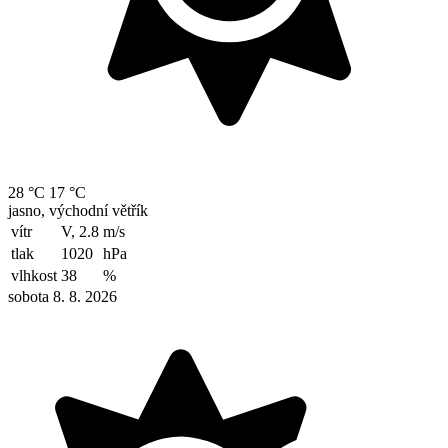
28 °C
17 °C
jasno, východní větřík
vítr
V, 2.8
m/s
tlak
1020
hPa
vlhkost
38
%
sobota 8. 8. 2026