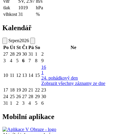
vítr
SV, 2.97
m/s
tlak
1019
hPa
vlhkost
31
%
Kalendář
Srpen
2026
Po
Út
St
Čt
Pá
So
Ne
27
28
29
30
31
1
2
3
4
5
6
7
8
9
16
1
10
11
12
13
14
15
24. pohádkový den
Zobrazit všechny záznamy ze dne
17
18
19
20
21
22
23
24
25
26
27
28
29
30
31
1
2
3
4
5
6
Mobilní aplikace