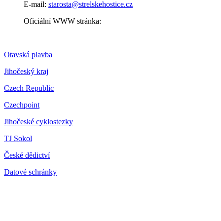
E-mail:
starosta@strelskehostice.cz
Oficiální WWW stránka:
Otavská plavba
Jihočeský kraj
Czech Republic
Czechpoint
Jihočeské cyklostezky
TJ Sokol
České dědictví
Datové schránky