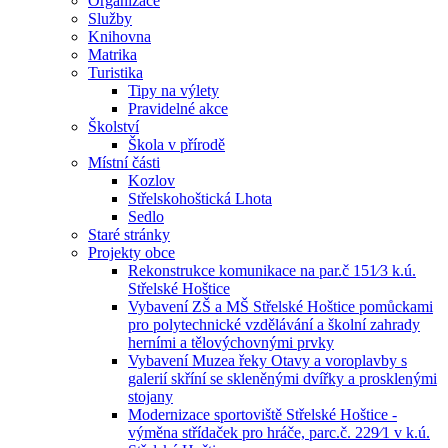
Organizace
Služby
Knihovna
Matrika
Turistika
Tipy na výlety
Pravidelné akce
Školství
Škola v přírodě
Místní části
Kozlov
Střelskohoštická Lhota
Sedlo
Staré stránky
Projekty obce
Rekonstrukce komunikace na par.č 151⁄3 k.ú.
Střelské Hoštice
Vybavení ZŠ a MŠ Střelské Hoštice pomůckami
pro polytechnické vzdělávání a školní zahrady
herními a tělovýchovnými prvky
Vybavení Muzea řeky Otavy a voroplavby s
galerií skříní se skleněnými dvířky a prosklenými
stojany
Modernizace sportoviště Střelské Hoštice -
výměna střídaček pro hráče, parc.č. 229⁄1 v k.ú.