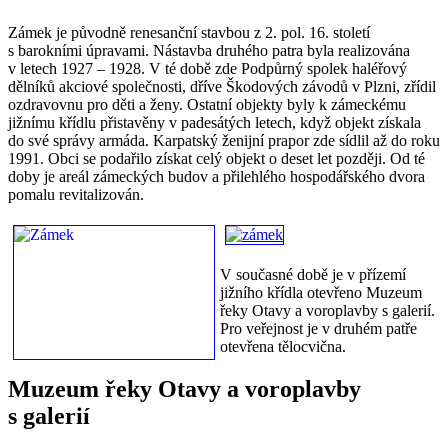
Zámek je původně renesanční stavbou z 2. pol. 16. století
s barokními úpravami. Nástavba druhého patra byla realizována
v letech 1927 – 1928. V té době zde Podpůrný spolek haléřový
dělníků akciové společnosti, dříve Škodových závodů v Plzni, zřídil
ozdravovnu pro děti a ženy. Ostatní objekty byly k zámeckému
jižnímu křídlu přistavěny v padesátých letech, když objekt získala
do své správy armáda. Karpatský ženijní prapor zde sídlil až do roku
1991. Obci se podařilo získat celý objekt o deset let později. Od té
doby je areál zámeckých budov a přilehlého hospodářského dvora
pomalu revitalizován.
V současné době je v přízemí
jižního křídla otevřeno Muzeum
řeky Otavy a voroplavby s galerií.
Pro veřejnost je v druhém patře
otevřena tělocvična.
Muzeum řeky Otavy a voroplavby
s galerií