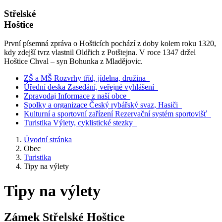
Střelské
Hoštice
První písemná zpráva o Hošticích pochází z doby kolem roku 1320,
kdy zdejší tvrz vlastnil Oldřich z Potštejna. V roce 1347 držel
Hoštice Chval – syn Bohunka z Mladějovic.
ZŠ a MŠ
Rozvrhy tříd, jídelna, družina
Úřední deska
Zasedání, veřejné vyhlášení
Zpravodaj
Informace z naší obce
Spolky a organizace
Český rybářský svaz, Hasiči
Kulturní a sportovní zařízení
Rezervační systém sportovišť
Turistika
Výlety, cyklistické stezky
Úvodní stránka
Obec
Turistika
Tipy na výlety
Tipy na výlety
Zámek Střelské Hoštice