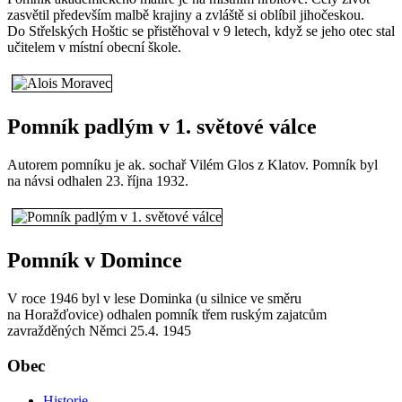
zasvětil především malbě krajiny a zvláště si oblíbil jihočeskou.
Do Střelských Hoštic se přistěhoval v 9 letech, když se jeho otec stal
učitelem v místní obecní škole.
Pomník padlým v 1. světové válce
Autorem pomníku je ak. sochař Vilém Glos z Klatov. Pomník byl
na návsi odhalen 23. října 1932.
Pomník v Domince
V roce 1946 byl v lese Dominka (u silnice ve směru
na Horažďovice) odhalen pomník třem ruským zajatcům
zavražděných Němci 25.4. 1945
Obec
Historie