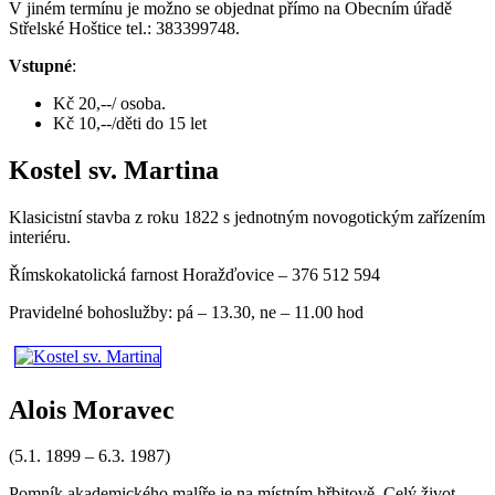
V jiném termínu je možno se objednat přímo na Obecním úřadě
Střelské Hoštice tel.: 383399748.
Vstupné
:
Kč 20,--/ osoba.
Kč 10,--/děti do 15 let
Kostel sv. Martina
Klasicistní stavba z roku 1822 s jednotným novogotickým zařízením
interiéru.
Římskokatolická farnost Horažďovice – 376 512 594
Pravidelné bohoslužby: pá – 13.30, ne – 11.00 hod
Alois Moravec
(5.1. 1899 – 6.3. 1987)
Pomník akademického malíře je na místním hřbitově. Celý život