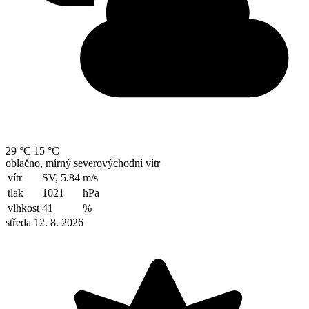
29 °C
15 °C
oblačno, mírný severovýchodní vítr
vítr
SV, 5.84
m/s
tlak
1021
hPa
vlhkost
41
%
středa 12. 8. 2026