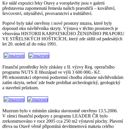
Ke stálé expozici řeky Otavy a voroplavby jsou v galerii
představena zapomenutá řemesla našich prarodičů – kovářství,
ševcovství, mlynářství, pivovarnictví a truhlářství.
Poprvé byly také otevřeny i nové prostory muzea, které byly
doposud oku návštěvníka skryty. Výstava v těchto prostorech je
věnována HISTORII KARPATSKÉHO ŽENIJNÍHO PRAPORU
VE STŘELSKÝCH HOŠTICÍCH, který zde sídlil od padesátých
let 20. století až do roku 1991.
Finanční prostředky byly získány z II. výzvy Reg. operačního
programu NUTS II Jihozápad ve výši 3 600 000,- Kč.
Při rekonstrukci objevená podzemní chodba zůstane návštěvníkům
zatím skryta, neboť zde bude probíhat archeologický, geologický
a stavební průzkum.
Muzeum bylo v místním zámku slavnostně otevřeno 13.5.2006.
V rámci finanční podpory z programu LEADER ČR bylo
zrekonstruováno v roce 2005 cca 250 m2 výstavní plochy. Plavení
dřeva na Otavě věrně připomíná devítimetrová maketa celého