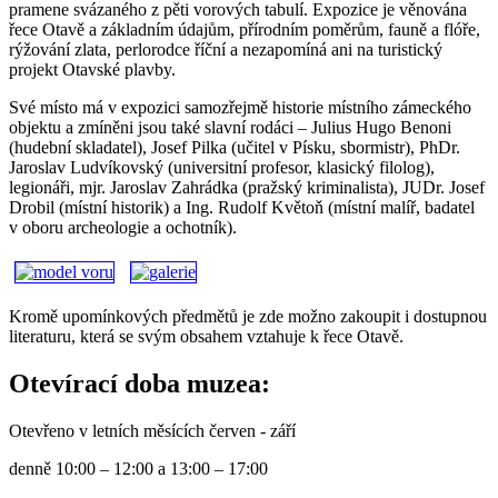
pramene svázaného z pěti vorových tabulí. Expozice je věnována
řece Otavě a základním údajům, přírodním poměrům, fauně a flóře,
rýžování zlata, perlorodce říční a nezapomíná ani na turistický
projekt Otavské plavby.
Své místo má v expozici samozřejmě historie místního zámeckého
objektu a zmíněni jsou také slavní rodáci – Julius Hugo Benoni
(hudební skladatel), Josef Pilka (učitel v Písku, sbormistr), PhDr.
Jaroslav Ludvíkovský (universitní profesor, klasický filolog),
legionáři, mjr. Jaroslav Zahrádka (pražský kriminalista), JUDr. Josef
Drobil (místní historik) a Ing. Rudolf Květoň (místní malíř, badatel
v oboru archeologie a ochotník).
Kromě upomínkových předmětů je zde možno zakoupit i dostupnou
literaturu, která se svým obsahem vztahuje k řece Otavě.
Otevírací doba muzea:
Otevřeno v letních měsících červen - září
denně 10:00 – 12:00 a 13:00 – 17:00