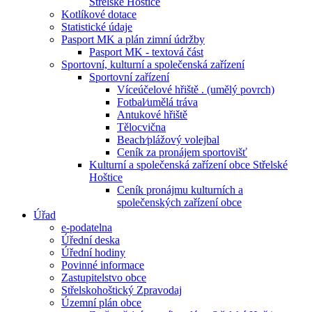
Střelské Hoštice
Kotlíkové dotace
Statistické údaje
Pasport MK a plán zimní údržby
Pasport MK - textová část
Sportovní, kulturní a společenská zařízení
Sportovní zařízení
Víceúčelové hřiště . (umělý povrch)
Fotbal⁄umělá tráva
Antukové hřiště
Tělocvična
Beach⁄plážový volejbal
Ceník za pronájem sportovišť
Kulturní a společenská zařízení obce Střelské
Hoštice
Ceník pronájmu kulturních a
společenských zařízení obce
Úřad
e-podatelna
Úřední deska
Úřední hodiny
Povinné informace
Zastupitelstvo obce
Střelskohoštický Zpravodaj
Územní plán obce