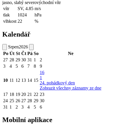
jasno, slabý severovýchodní vítr
vítr
SV, 4.85
m/s
tlak
1024
hPa
vlhkost
22
%
Kalendář
Srpen
2026
Po
Út
St
Čt
Pá
So
Ne
27
28
29
30
31
1
2
3
4
5
6
7
8
9
16
1
10
11
12
13
14
15
24. pohádkový den
Zobrazit všechny záznamy ze dne
17
18
19
20
21
22
23
24
25
26
27
28
29
30
31
1
2
3
4
5
6
Mobilní aplikace