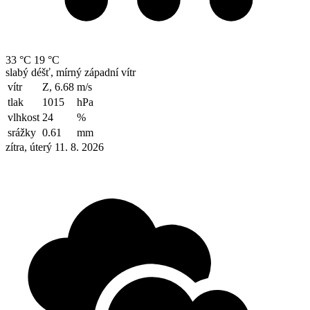
33 °C
19 °C
slabý déšť, mírný západní vítr
vítr
Z, 6.68
m/s
tlak
1015
hPa
vlhkost
24
%
srážky
0.61
mm
zítra, úterý 11. 8. 2026