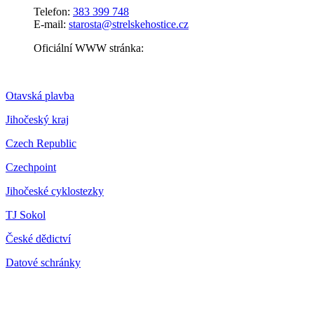
Telefon:
383 399 748
E-mail:
starosta@strelskehostice.cz
Oficiální WWW stránka:
Otavská plavba
Jihočeský kraj
Czech Republic
Czechpoint
Jihočeské cyklostezky
TJ Sokol
České dědictví
Datové schránky