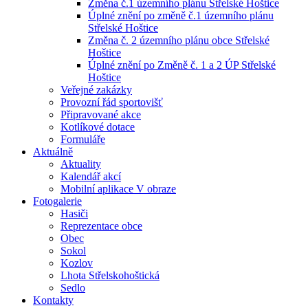
Změna č.1 územního plánu Střelské Hoštice
Úplné znění po změně č.1 územního plánu
Střelské Hoštice
Změna č. 2 územního plánu obce Střelské
Hoštice
Úplné znění po Změně č. 1 a 2 ÚP Střelské
Hoštice
Veřejné zakázky
Provozní řád sportovišť
Připravované akce
Kotlíkové dotace
Formuláře
Aktuálně
Aktuality
Kalendář akcí
Mobilní aplikace V obraze
Fotogalerie
Hasiči
Reprezentace obce
Obec
Sokol
Kozlov
Lhota Střelskohoštická
Sedlo
Kontakty